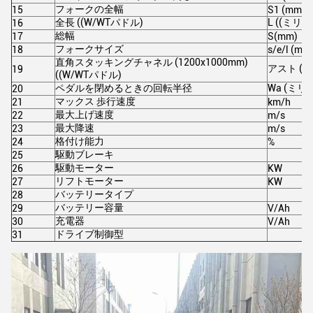
フォークの全幅
15
S1 (mm)
全長 ((W/WTパドル)
L ((ミリ)
16
総幅
17
S(mm)
フォークサイズ
18
s/e/l (mm
直角スタッキングチャネル (1200x1000mm)
アスト (m
19
((W/WTパドル)
ペダルを閉めるときの回転半径
Wa (ミリ)
20
マックス 歩行速度
21
km/h
最大上げ速度
22
m/s
最大降速
23
m/s
格付け能力
24
%
駆動ブレーキ
25
駆動モーター
26
KW
リフトモーター
27
KW
バッテリータイプ
28
バッテリー容量
29
V/Ah
充電器
30
V/Ah
ドライブ制御型
31