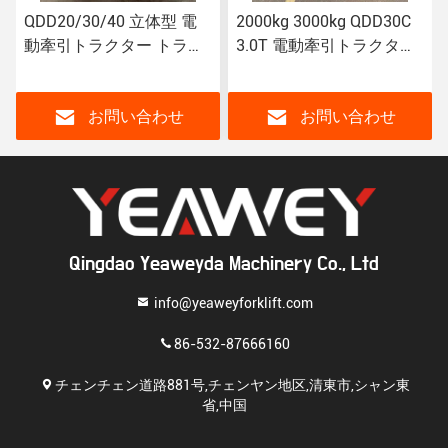
QDD20/30/40 立体型 電
2000kg 3000kg QDD30C
動牽引トラクター トラク
3.0T 電動牽引トラクター
ション重量: 2T-4T
(負荷軸承) 立体型
お問い合わせ
お問い合わせ
Qingdao Yeaweyda Machinery Co., Ltd
info@yeaweyforklift.com
86-532-87666160
チェンチェン道路881号,チェンヤン地区,清東市,シャン東
省,中国