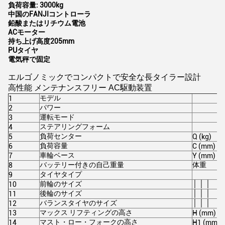
負荷容量: 3000kg
中国のFANJIコントローラ
鉛酸またはリチウム電池
ACモーター
持ち上げ高度205mm
PUタイヤ
電気秤で固定
エルゴノミックでコンパクトで安全な長タイラー設計
高性能 メンテナンスフリー AC駆動装置
モデル
1
パワー
2
運転モード
3
ステアリングフォーム
4
負荷センター
5
Q (kg)
負荷容量
6
C (mm)
車輪ベース
7
Y (mm)
バッテリー付きの自己重量
体重
8
タイヤタイプ
9
前輪のサイズ
│ │ │
10
後輪のサイズ
│ │ │
11
バランスタイヤのサイズ
│ │ │
12
マックス リフティングの高さ
13
H (mm)
マスト・ロー・フォークの高さ
14
H1 (mm)