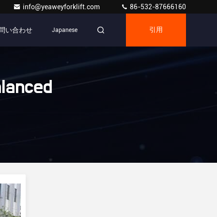
info@yeaweyforklift.com
86-532-87666160
問い合わせ
Japanese
引用
anced