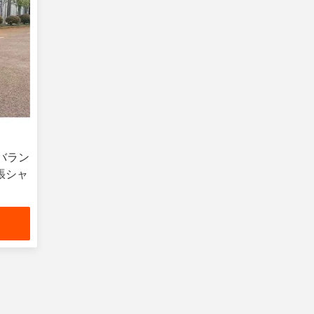
反バラン
張シャ